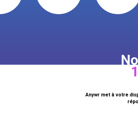
No
1
Anywr met à votre dis
répo