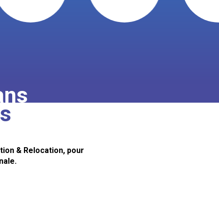
ans
ts
ion & Relocation, pour
nale.