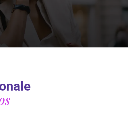
ionale
os