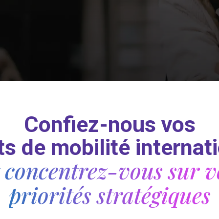
Confiez-nous vos
ts de mobilité internat
t concentrez-vous sur v
priorités stratégiques