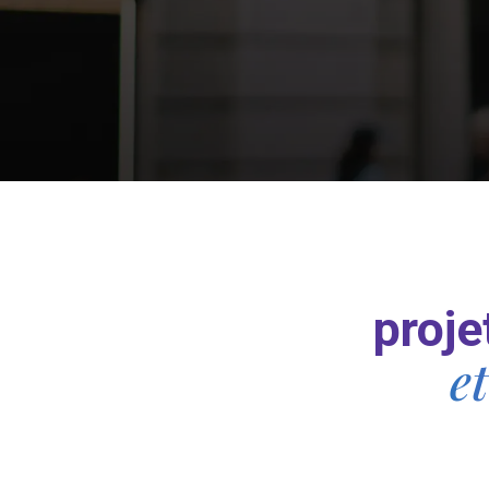
proje
e