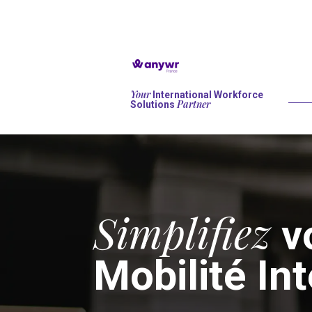
Your
International Workforce
Partner
Solutions
Simplifiez
vo
Mobilité In