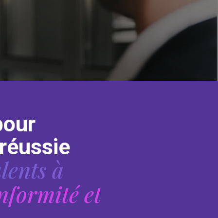
pour
 réussie
alents à
nformité et