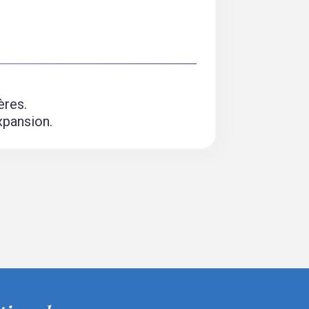
ères.
xpansion.