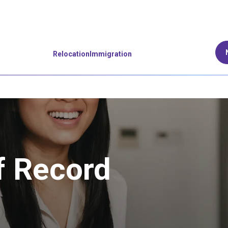
Relocation
Immigration
f Record