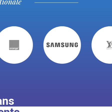
tionale
ans