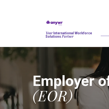
Your
International Workforce
Partner
Solutions
Employer o
(EOR)