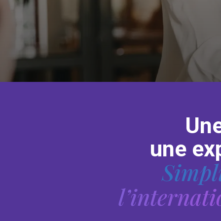
Une
une exp
Simplif
l’internat