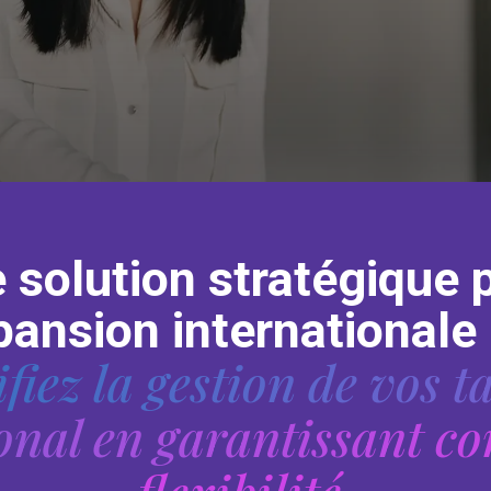
 solution stratégique 
ansion internationale
iez la gestion de vos t
ional en garantissant co
flexibilité.