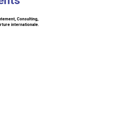
ents
utement, Consulting,
rture internationale.