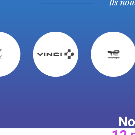
Ils no
No